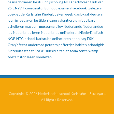
basisscholieren
bestuur
bijscholing NOB
certificaat
Club van
25
CNaVT
coördinator
Edmodo
examen
Facebook
Gelezen-
boek-actie
Karlsruhe
Kinderboekenweek
klaslokaal
kleuters
leerlijn
lesdagen
lestijden
lezen vakantiereis
middelbare
scholieren
museum
museumsralley
Nederlands
Nederlandse
les
Nederlands leren
Nederlands online leren
Niederländisch
NOB
NTC-school Karlsruhe
online leren
open dag ESK
Oranjefeest
ouderraad
peuters
poffertjes bakken
schoolgids
Sinterklaasfeest
SNOB
subsidie
tablet
team
tentenkamp
toets
tutor-lezen
voorlezen
Copyright © 2026 Nederlandse school Karlsruhe – Stuttgart.
All Rights Reserved.