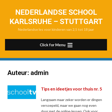
Skip
to
NEDERLANDSE SCHOOL
content
KARLSRUHE – STUTTGART
Nederlandse les voor kinderen van 2,5 tot 18 jaar
Click for Menu
Auteur:
admin
Tips en ideetjes voor thuis nr. 5
Langzaam maar zeker worden er dingen
versoepeld, maar we gaan nog even
door met de online-lessen. Ook voor