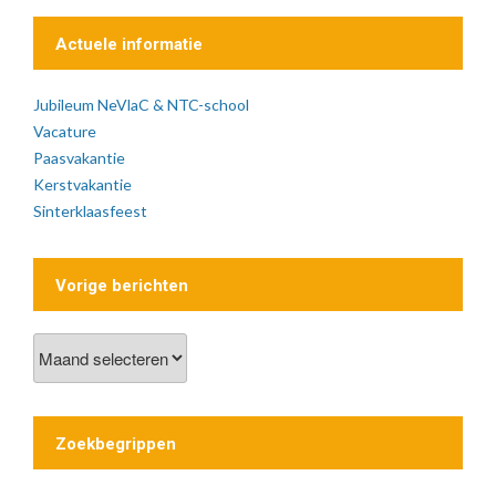
Actuele informatie
Jubileum NeVlaC & NTC-school
Vacature
Paasvakantie
Kerstvakantie
Sinterklaasfeest
Vorige berichten
Vorige
berichten
Zoekbegrippen