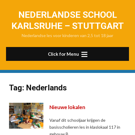
Skip
to
NEDERLANDSE SCHOOL
content
KARLSRUHE – STUTTGART
Nederlandse les voor kinderen van 2,5 tot 18 jaar
Click for Menu
Tag:
Nederlands
Nieuwe lokalen
Vanaf dit schooljaar krijgen de
basisscholieren les in klaslokaal 117 in
gebouw B.