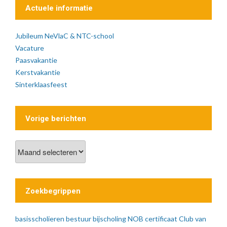
Actuele informatie
Jubileum NeVlaC & NTC-school
Vacature
Paasvakantie
Kerstvakantie
Sinterklaasfeest
Vorige berichten
Vorige
berichten
Zoekbegrippen
basisscholieren
bestuur
bijscholing NOB
certificaat
Club van