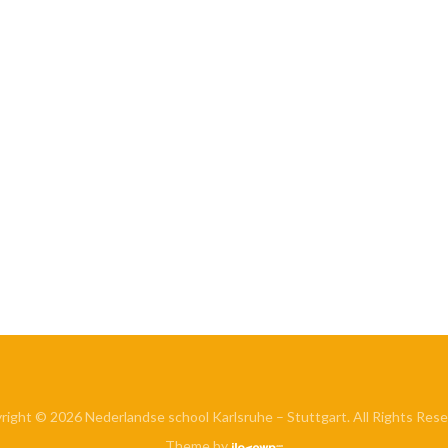
right © 2026 Nederlandse school Karlsruhe – Stuttgart. All Rights Rese
Theme by