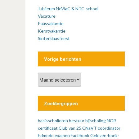
Jubileum NeVlaC & NTC-school
Vacature
Paasvakantie
Kerstvakantie
Sinterklaasfeest
Vorige berichten
Vorige
berichten
Zoekbegrippen
basisscholieren
bestuur
bijscholing NOB
certificaat
Club van 25
CNaVT
coördinator
Edmodo
examen
Facebook
Gelezen-boek-