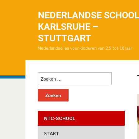
NEDERLANDSE SCHOO
KARLSRUHE –
STUTTGART
Nederlandse les voor kinderen van 2,5 tot 18 jaar
Zoeken
naar:
NTC-SCHOOL
START