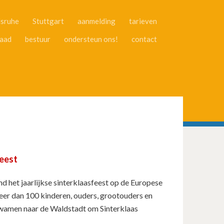
lsruhe
Stuttgart
aanmelding
tarieven
aad
bestuur
ondersteun ons!
contact
eest
het jaarlijkse sinterklaasfeest op de Europese
eer dan 100 kinderen, ouders, grootouders en
wamen naar de Waldstadt om Sinterklaas