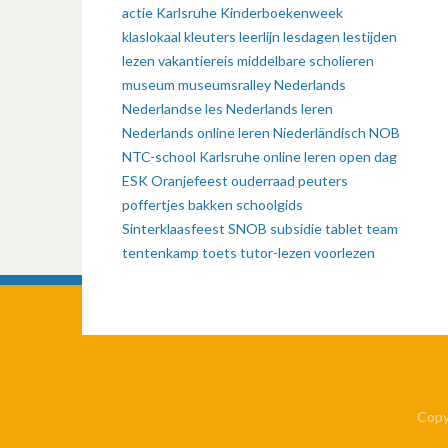
actie
Karlsruhe
Kinderboekenweek
klaslokaal
kleuters
leerlijn
lesdagen
lestijden
lezen vakantiereis
middelbare scholieren
museum
museumsralley
Nederlands
Nederlandse les
Nederlands leren
Nederlands online leren
Niederländisch
NOB
NTC-school Karlsruhe
online leren
open dag
ESK
Oranjefeest
ouderraad
peuters
poffertjes bakken
schoolgids
Sinterklaasfeest
SNOB
subsidie
tablet
team
tentenkamp
toets
tutor-lezen
voorlezen
Copy