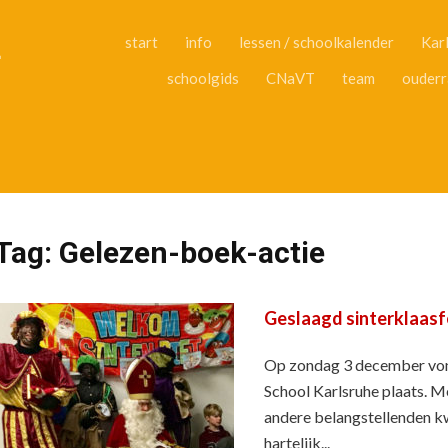
Skip
to
L
start
info
lessen / schoolkalender
Kar
content
schoolgids
CNaVT
team
ouderr
Tag:
Gelezen-boek-actie
Geslaagd sinterklaasf
Op zondag 3 december vond 
School Karlsruhe plaats. M
andere belangstellenden k
hartelijk...