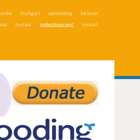
lsruhe
Stuttgart
aanmelding
tarieven
aad
bestuur
ondersteun ons!
contact