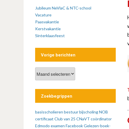
Jubileum NeVlaC & NTC-school
Vacature
Paasvakantie
Kerstvakantie
Sinterklaasfeest
Vorige berichten
Vorige
berichten
Zoekbegrippen
basisscholieren
bestuur
bijscholing NOB
certificaat
Club van 25
CNaVT
coördinator
Edmodo
examen
Facebook
Gelezen-boek-