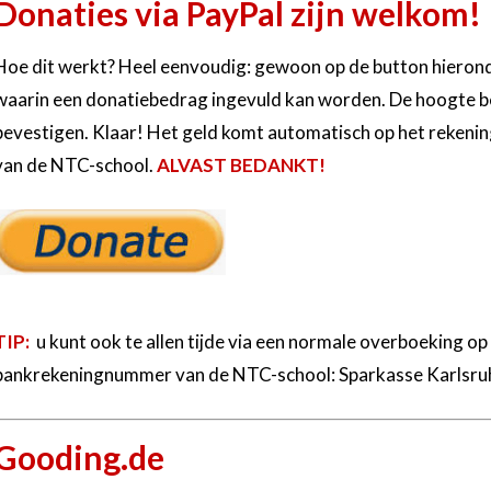
Donaties via PayPal zijn welkom!
Hoe dit werkt? Heel eenvoudig: gewoon op de button hierond
waarin een donatiebedrag ingevuld kan worden. De hoogte bep
bevestigen. Klaar! Het geld komt automatisch op het reken
van de NTC-school.
ALVAST BEDANKT!
TIP:
u kunt ook te allen tijde via een normale overboeking o
bankrekeningnummer van de NTC-school: Sparkasse Karls
Gooding.de