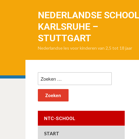
NEDERLANDSE SCHOO
KARLSRUHE –
STUTTGART
Nederlandse les voor kinderen van 2,5 tot 18 jaar
Zoeken
naar:
NTC-SCHOOL
START