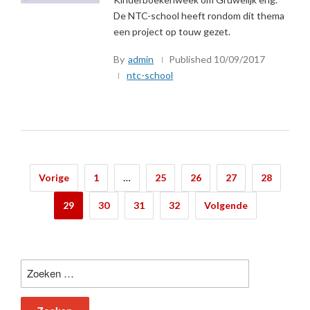
De NTC-school heeft rondom dit thema
een project op touw gezet.
By
admin
Published
10/09/2017
ntc-school
Berichtnavigatie
Vorige
1
…
25
26
27
28
29
30
31
32
Volgende
Zoeken
naar: