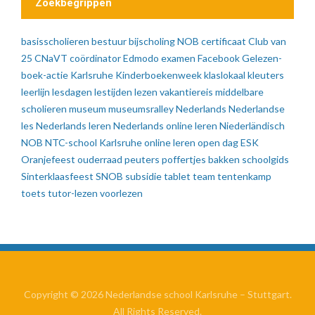
Zoekbegrippen
basisscholieren
bestuur
bijscholing NOB
certificaat
Club van
25
CNaVT
coördinator
Edmodo
examen
Facebook
Gelezen-
boek-actie
Karlsruhe
Kinderboekenweek
klaslokaal
kleuters
leerlijn
lesdagen
lestijden
lezen vakantiereis
middelbare
scholieren
museum
museumsralley
Nederlands
Nederlandse
les
Nederlands leren
Nederlands online leren
Niederländisch
NOB
NTC-school Karlsruhe
online leren
open dag ESK
Oranjefeest
ouderraad
peuters
poffertjes bakken
schoolgids
Sinterklaasfeest
SNOB
subsidie
tablet
team
tentenkamp
toets
tutor-lezen
voorlezen
Copyright © 2026 Nederlandse school Karlsruhe – Stuttgart.
All Rights Reserved.