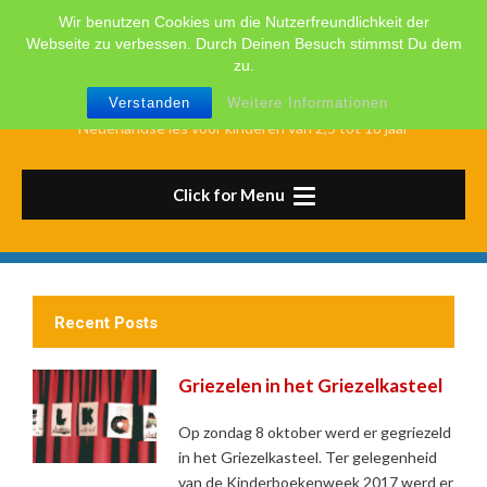
Skip
Wir benutzen Cookies um die Nutzerfreundlichkeit der
to
NEDERLANDSE SCHOOL
Webseite zu verbessen. Durch Deinen Besuch stimmst Du dem
content
zu.
KARLSRUHE – STUTTGART
Verstanden
Weitere Informationen
Nederlandse les voor kinderen van 2,5 tot 18 jaar
Click for Menu
Recent Posts
Griezelen in het Griezelkasteel
Op zondag 8 oktober werd er gegriezeld
in het Griezelkasteel. Ter gelegenheid
van de Kinderboekenweek 2017 werd er