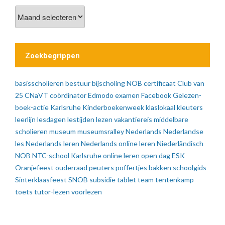
Vorige
berichten
Zoekbegrippen
basisscholieren
bestuur
bijscholing NOB
certificaat
Club van
25
CNaVT
coördinator
Edmodo
examen
Facebook
Gelezen-
boek-actie
Karlsruhe
Kinderboekenweek
klaslokaal
kleuters
leerlijn
lesdagen
lestijden
lezen vakantiereis
middelbare
scholieren
museum
museumsralley
Nederlands
Nederlandse
les
Nederlands leren
Nederlands online leren
Niederländisch
NOB
NTC-school Karlsruhe
online leren
open dag ESK
Oranjefeest
ouderraad
peuters
poffertjes bakken
schoolgids
Sinterklaasfeest
SNOB
subsidie
tablet
team
tentenkamp
toets
tutor-lezen
voorlezen