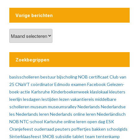
Vorige berichten
Vorige
berichten
Zoekbegrippen
basisscholieren
bestuur
bijscholing NOB
certificaat
Club van
25
CNaVT
coördinator
Edmodo
examen
Facebook
Gelezen-
boek-actie
Karlsruhe
Kinderboekenweek
klaslokaal
kleuters
leerlijn
lesdagen
lestijden
lezen vakantiereis
middelbare
scholieren
museum
museumsralley
Nederlands
Nederlandse
les
Nederlands leren
Nederlands online leren
Niederländisch
NOB
NTC-school Karlsruhe
online leren
open dag ESK
Oranjefeest
ouderraad
peuters
poffertjes bakken
schoolgids
Sinterklaasfeest
SNOB
subsidie
tablet
team
tentenkamp