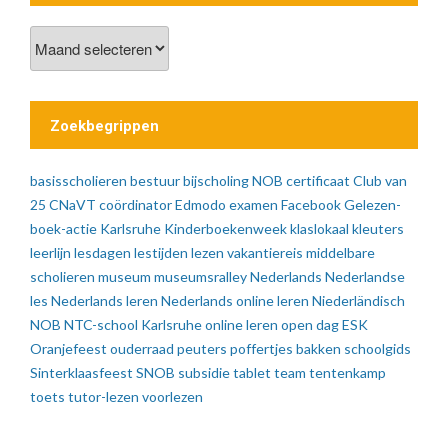
Vorige
berichten
Zoekbegrippen
basisscholieren
bestuur
bijscholing NOB
certificaat
Club van
25
CNaVT
coördinator
Edmodo
examen
Facebook
Gelezen-
boek-actie
Karlsruhe
Kinderboekenweek
klaslokaal
kleuters
leerlijn
lesdagen
lestijden
lezen vakantiereis
middelbare
scholieren
museum
museumsralley
Nederlands
Nederlandse
les
Nederlands leren
Nederlands online leren
Niederländisch
NOB
NTC-school Karlsruhe
online leren
open dag ESK
Oranjefeest
ouderraad
peuters
poffertjes bakken
schoolgids
Sinterklaasfeest
SNOB
subsidie
tablet
team
tentenkamp
toets
tutor-lezen
voorlezen