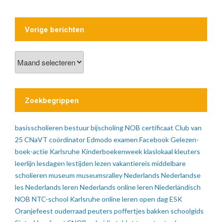
Vorige berichten
Vorige
berichten
Zoekbegrippen
basisscholieren
bestuur
bijscholing NOB
certificaat
Club van
25
CNaVT
coördinator
Edmodo
examen
Facebook
Gelezen-
boek-actie
Karlsruhe
Kinderboekenweek
klaslokaal
kleuters
leerlijn
lesdagen
lestijden
lezen vakantiereis
middelbare
scholieren
museum
museumsralley
Nederlands
Nederlandse
les
Nederlands leren
Nederlands online leren
Niederländisch
NOB
NTC-school Karlsruhe
online leren
open dag ESK
Oranjefeest
ouderraad
peuters
poffertjes bakken
schoolgids