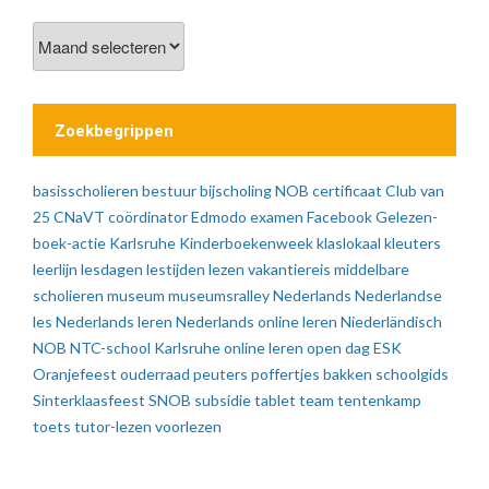
Vorige
berichten
Zoekbegrippen
basisscholieren
bestuur
bijscholing NOB
certificaat
Club van
25
CNaVT
coördinator
Edmodo
examen
Facebook
Gelezen-
boek-actie
Karlsruhe
Kinderboekenweek
klaslokaal
kleuters
leerlijn
lesdagen
lestijden
lezen vakantiereis
middelbare
scholieren
museum
museumsralley
Nederlands
Nederlandse
les
Nederlands leren
Nederlands online leren
Niederländisch
NOB
NTC-school Karlsruhe
online leren
open dag ESK
Oranjefeest
ouderraad
peuters
poffertjes bakken
schoolgids
Sinterklaasfeest
SNOB
subsidie
tablet
team
tentenkamp
toets
tutor-lezen
voorlezen