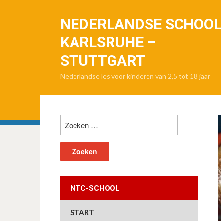
NEDERLANDSE SCHOO
KARLSRUHE –
STUTTGART
Nederlandse les voor kinderen van 2,5 tot 18 jaar
Zoeken
naar:
NTC-SCHOOL
START