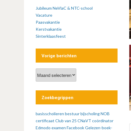
Jubileum NeVlaC & NTC-school
Vacature
Paasvakantie
Kerstvakantie
Sinterklaasfeest
Vorige berichten
Vorige
berichten
Zoekbegrippen
basisscholieren
bestuur
bijscholing NOB
certificaat
Club van 25
CNaVT
coördinator
Edmodo
examen
Facebook
Gelezen-boek-