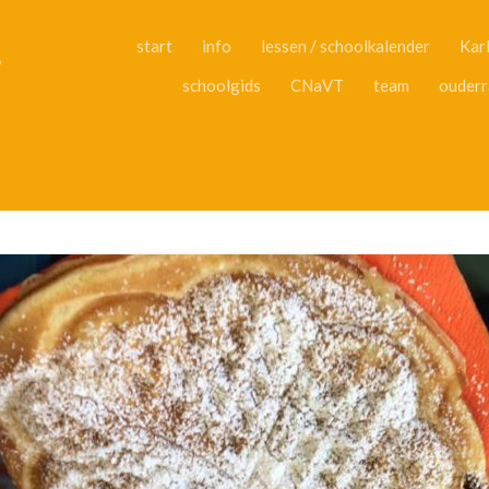
Skip
to
L
start
info
lessen / schoolkalender
Kar
content
schoolgids
CNaVT
team
ouderr