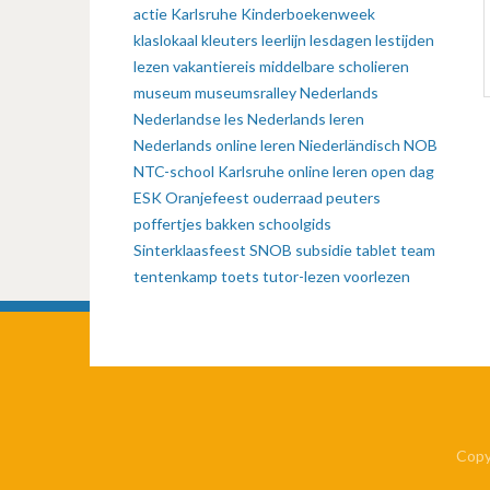
actie
Karlsruhe
Kinderboekenweek
klaslokaal
kleuters
leerlijn
lesdagen
lestijden
lezen vakantiereis
middelbare scholieren
museum
museumsralley
Nederlands
Nederlandse les
Nederlands leren
Nederlands online leren
Niederländisch
NOB
NTC-school Karlsruhe
online leren
open dag
ESK
Oranjefeest
ouderraad
peuters
poffertjes bakken
schoolgids
Sinterklaasfeest
SNOB
subsidie
tablet
team
tentenkamp
toets
tutor-lezen
voorlezen
Copy