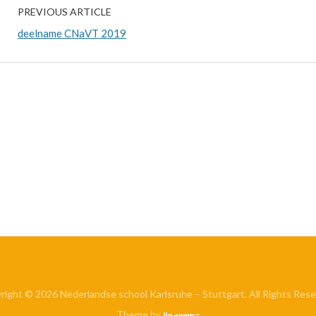
PREVIOUS ARTICLE
deelname CNaVT 2019
right © 2026 Nederlandse school Karlsruhe – Stuttgart. All Rights Rese
Theme by