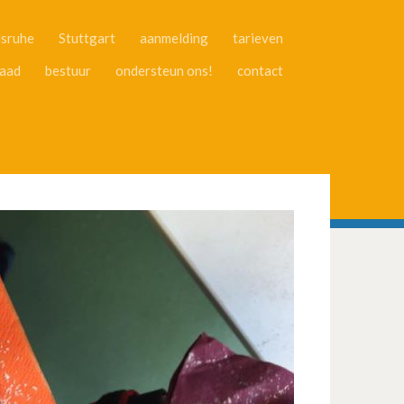
lsruhe
Stuttgart
aanmelding
tarieven
aad
bestuur
ondersteun ons!
contact