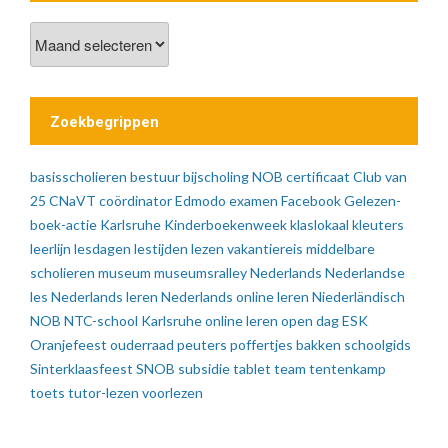
Vorige
berichten
Zoekbegrippen
basisscholieren
bestuur
bijscholing NOB
certificaat
Club van
25
CNaVT
coördinator
Edmodo
examen
Facebook
Gelezen-
boek-actie
Karlsruhe
Kinderboekenweek
klaslokaal
kleuters
leerlijn
lesdagen
lestijden
lezen vakantiereis
middelbare
scholieren
museum
museumsralley
Nederlands
Nederlandse
les
Nederlands leren
Nederlands online leren
Niederländisch
NOB
NTC-school Karlsruhe
online leren
open dag ESK
Oranjefeest
ouderraad
peuters
poffertjes bakken
schoolgids
Sinterklaasfeest
SNOB
subsidie
tablet
team
tentenkamp
toets
tutor-lezen
voorlezen