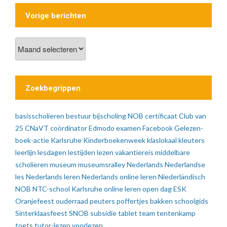
Vorige berichten
Vorige
berichten
Zoekbegrippen
basisscholieren
bestuur
bijscholing NOB
certificaat
Club van
25
CNaVT
coördinator
Edmodo
examen
Facebook
Gelezen-
boek-actie
Karlsruhe
Kinderboekenweek
klaslokaal
kleuters
leerlijn
lesdagen
lestijden
lezen vakantiereis
middelbare
scholieren
museum
museumsralley
Nederlands
Nederlandse
les
Nederlands leren
Nederlands online leren
Niederländisch
NOB
NTC-school Karlsruhe
online leren
open dag ESK
Oranjefeest
ouderraad
peuters
poffertjes bakken
schoolgids
Sinterklaasfeest
SNOB
subsidie
tablet
team
tentenkamp
toets
tutor-lezen
voorlezen