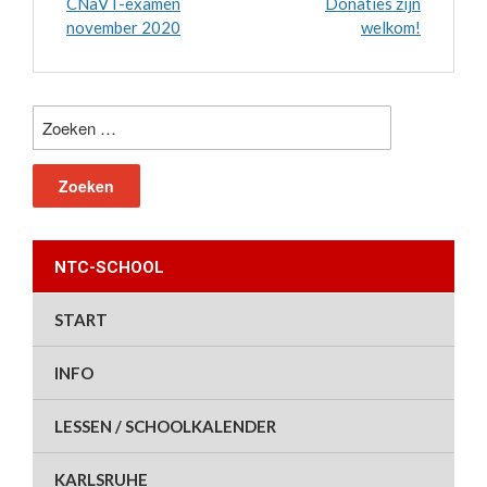
CNaVT-examen
Donaties zijn
november 2020
welkom!
Zoeken
naar:
NTC-SCHOOL
START
INFO
LESSEN / SCHOOLKALENDER
KARLSRUHE