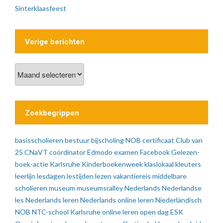
Sinterklaasfeest
Vorige berichten
Vorige
berichten
Zoekbegrippen
basisscholieren
bestuur
bijscholing NOB
certificaat
Club van
25
CNaVT
coördinator
Edmodo
examen
Facebook
Gelezen-
boek-actie
Karlsruhe
Kinderboekenweek
klaslokaal
kleuters
leerlijn
lesdagen
lestijden
lezen vakantiereis
middelbare
scholieren
museum
museumsralley
Nederlands
Nederlandse
les
Nederlands leren
Nederlands online leren
Niederländisch
NOB
NTC-school Karlsruhe
online leren
open dag ESK